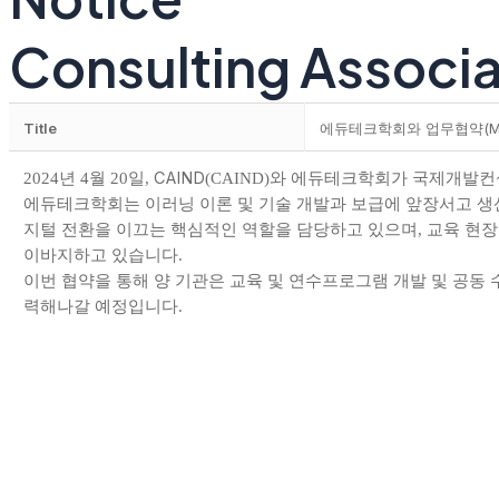
Consulting Associa
Title
에듀테크학회와 업무협약(MOU
년
월
일
CAIND
와 에듀테크학회가
국제개발컨설
2024
4
20
,
(CAIND)
에듀테크학회는 이러닝 이론 및 기술 개발과 보급에 앞장서고 생
지털 전환을 이끄는 핵심적인 역할을 담당하고 있으며
교육 현장
,
이바지하고 있습니다
.
이번 협약을 통해 양 기관은 교육 및 연수프로그램 개발 및 공동 
력해나갈 예정입니다
.