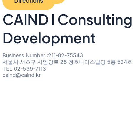
Directions
CAIND I Consulting 
Development
Business Number :211-82-75543
서울시 서초구 사임당로 28 청호나이스빌딩 5층 524호
TEL 02-539-7113
caind@caind.kr
Copyright(c) 2023 by CAIND. All Rights Reserved