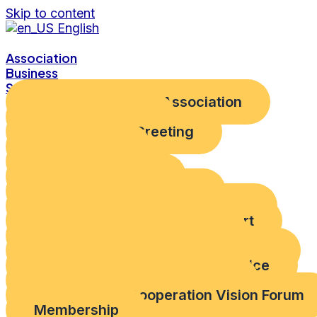
Skip to content
English
Association
Business
Service
Introduction to the Association
Vision and Goals
Chairperson's Greeting
Organization
Directions
Corporate Identity
Education Accreditation
Overseas Market Entry Support
ODA Project Exploration Support
Evaluation and Assessment
Policy and Regulatory Environment
ODA Information Provision Service
How to support the Members
Development Cooperation Vision Forum
Membership