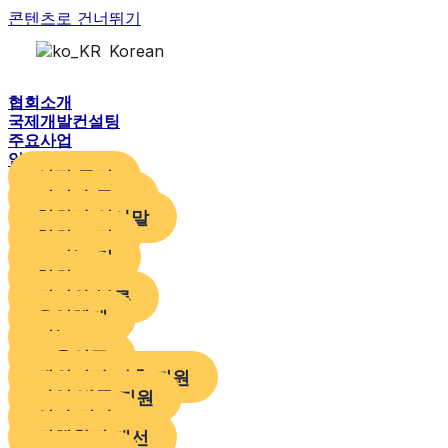
콘텐츠로 건너뛰기
Korean
협회소개
국제개발컨설팅
주요사업
알림 및 참여
설립 목적
비전과 목표
협회장 인사말
협회 조직
오시는 길
협회 CI
정의와 분류
운영체계
기능도
교육인증
해외시장 진출 지원
사업 발굴 지원
심사 평가
정책환경 개선