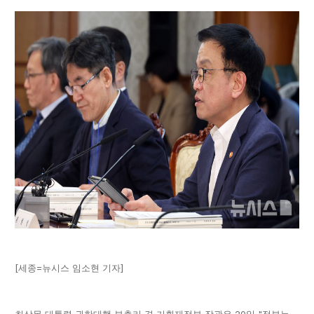
[세종=뉴시스 임소현 기자]