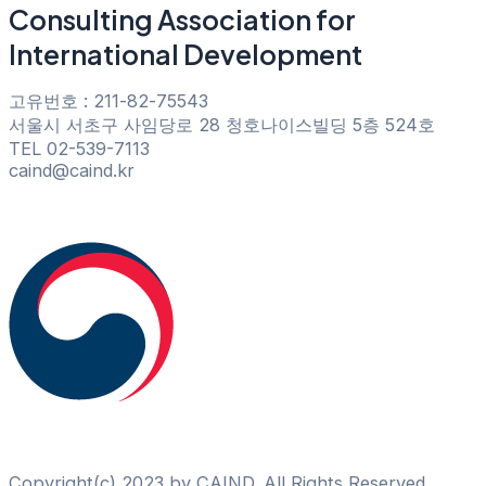
Consulting Association for
International Development
고유번호 : 211-82-75543
서울시 서초구 사임당로 28 청호나이스빌딩 5층 524호
TEL 02-539-7113
caind@caind.kr
Copyright(c) 2023 by CAIND. All Rights Reserved