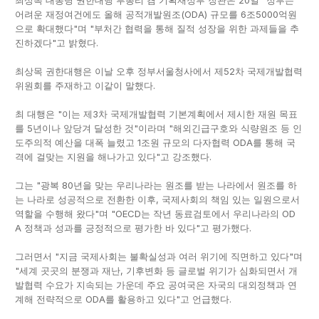
최상목 대통령 권한대행 부총리 겸 기획재정부 장관은 20일 "정부는
어려운 재정여건에도 올해 공적개발원조(ODA) 규모를 6조5000억원
으로 확대했다"며 "부처간 협력을 통해 질적 성장을 위한 과제들을 추
진하겠다"고 밝혔다.
최상목 권한대행은 이날 오후 정부서울청사에서 제52차 국제개발협력
위원회를 주재하고 이같이 말했다.
최 대행은 "이는 제3차 국제개발협력 기본계획에서 제시한 재원 목표
를 5년이나 앞당겨 달성한 것"이라며 "해외긴급구호와 식량원조 등 인
도주의적 예산을 대폭 늘렸고 1조원 규모의 다자협력 ODA를 통해 국
격에 걸맞는 지원을 해나가고 있다"고 강조했다.
그는 "광복 80년을 맞는 우리나라는 원조를 받는 나라에서 원조를 하
는 나라로 성공적으로 전환한 이후, 국제사회의 책임 있는 일원으로서
역할을 수행해 왔다"며 "OECD는 작년 동료검토에서 우리나라의 OD
A 정책과 성과를 긍정적으로 평가한 바 있다"고 평가했다.
그러면서 "지금 국제사회는 불확실성과 여러 위기에 직면하고 있다"며
"세계 곳곳의 분쟁과 재난, 기후변화 등 글로벌 위기가 심화되면서 개
발협력 수요가 지속되는 가운데 주요 공여국은 자국의 대외정책과 연
계해 전략적으로 ODA를 활용하고 있다"고 언급했다.