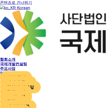
콘텐츠로 건너뛰기
Korean
협회소개
국제개발컨설팅
주요사업
알림 및 참여
설립 목적
비전과 목표
협회장 인사말
협회 조직
오시는 길
협회 CI
정의와 분류