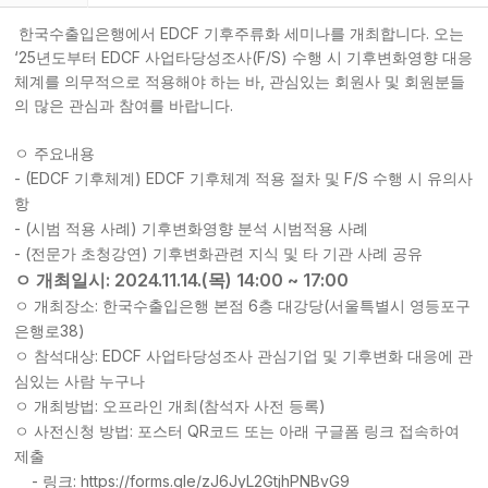
한국수출입은행에서 EDCF 기후주류화 세미나를 개최합니다.
오는
‘25
년도부터
EDCF
사업타당성조사
(F/S)
수행 시 기후변화영향 대응
체계를 의무적으로 적용해야 하는 바
, 관심있는 회원사 및 회원분들
의 많은 관심과 참여를 바랍니다.
ㅇ 주요내용
- (EDCF
) EDCF
F/S
기후체계
기후체계 적용 절차 및
수행 시 유의사
항
- (
)
시범 적용 사례
기후변화영향 분석 시범적용 사례
- (
)
전문가 초청강연
기후변화관련 지식 및 타 기관 사례 공유
: 2024.11.14.(
) 14:00 ~ 17:00
ㅇ 개최일시
목
:
6
(
ㅇ 개최장소
한국수출입은행 본점
층 대강당
서울특별시 영등포구
38)
은행로
: EDCF
ㅇ 참석대상
사업타당성조사 관심기업 및 기후변화 대응에 관
심있는 사람 누구나
:
(
)
ㅇ 개최방법
오프라인 개최
참석자 사전 등록
:
QR
ㅇ 사전신청 방법
포스터
코드 또는 아래 구글폼 링크 접속하여
제출
-
: https://forms.gle/zJ6JyL2GtjhPNBvG9
링크