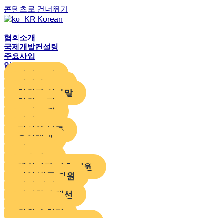
콘텐츠로 건너뛰기
Korean
협회소개
국제개발컨설팅
주요사업
알림 및 참여
설립 목적
비전과 목표
협회장 인사말
협회 조직
오시는 길
협회 CI
정의와 분류
운영체계
기능도
교육인증
해외시장 진출 지원
사업 발굴 지원
심사 평가
정책환경 개선
정보 제공
회원사 협력