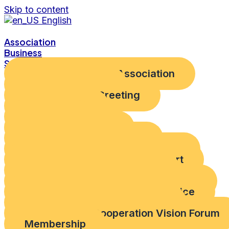
Skip to content
English
Association
Business
Service
Introduction to the Association
Vision and Goals
Chairperson's Greeting
Organization
Directions
Corporate Identity
Education Accreditation
Overseas Market Entry Support
ODA Project Exploration Support
Evaluation and Assessment
Policy and Regulatory Environment
ODA Information Provision Service
How to support the Members
Development Cooperation Vision Forum
Membership